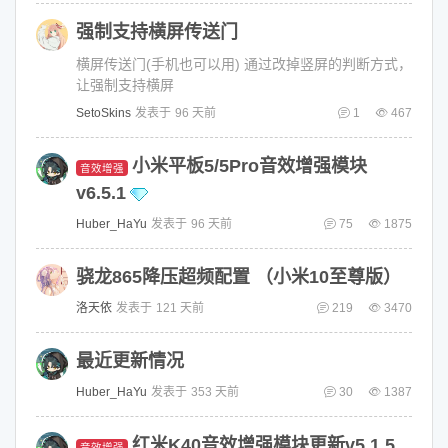
强制支持横屏传送门
横屏传送门(手机也可以用) 通过改掉竖屏的判断方式，
让强制支持横屏
SetoSkins
发表于
96 天前
1
467
小米平板5/5Pro音效增强模块
音效增强
v6.5.1
Huber_HaYu
发表于
96 天前
75
1875
骁龙865降压超频配置 （小米10至尊版）
洛天依
发表于
121 天前
219
3470
最近更新情况
Huber_HaYu
发表于
353 天前
30
1387
红米K40音效增强模块更新v5.1.5
音效增强