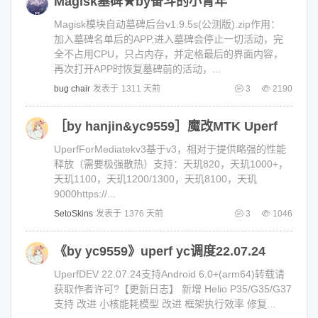
Magisk墓碑★by奋斗的小青年
Magisk模块自动墓碑后台v1.9.5s(公测版).zip作用：
加入墓碑名单后的APP,进入墓碑会停止一切活动，完
全不占用CPU，只占内存，并定格最后的界面内容，
再次打开APP时恢复墓碑前的活动，...
bug chair
发表于
1311 天前
3
2190
［by hanjin&yc9559］魔改MTK Uperf
UperfForMediatekv3基于v3，相对于提供略强的性能
释放（需要极强散热）支持：天玑820，天玑1000+，
天玑1100，天玑1200/1300，天玑8100，天玑
9000https://...
SetoSkins
发表于
1376 天前
3
1046
《by yc9559》uperf yc调度22.07.24
UperfDEV 22.07.24支持Android 6.0+(arm64)转载请
获取作者许可?【更新日志】 新增 Helio P35/G35/G37
支持 改进 小核能耗模型 改进 框架执行效率 修复...