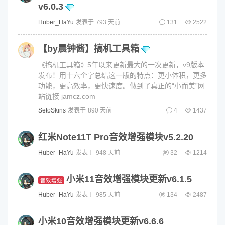
v6.0.3
Huber_HaYu
发表于
793 天前
131
2522
【by晨钟酱】搞机工具箱
《搞机工具箱》5年以来更新最大的一次更新，v9版本
发布！用十六个字总结这一版的特点：更小体积，更多
功能，更高效率，更快速度。做到了真正的“小而美”网
站链接 jamcz.com
SetoSkins
发表于
890 天前
4
1437
红米Note11T Pro音效增强模块v5.2.20
Huber_HaYu
发表于
948 天前
32
1214
小米11音效增强模块更新v6.1.5
音效增强
Huber_HaYu
发表于
985 天前
134
2487
小米10音效增强模块更新v6.6.6