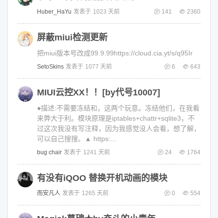
Huber_HaYu
发表于
1023 天前
141
2360
屏蔽miui检测更新
把miui版本号改成99.9.99https://cloud.cia.yt/s/q95Ir
SetoSkins
发表于
1077 天前
6
643
MIUI云控XX！！[by代号10007]
●描述:不需要冻结和，这两个玩意。冻结他们，在我看
来弊大于利。模块原理是iptables+chattr+sqlite3，不
过这次我没有写注释，因为我感觉没人会看，想了解，
可以自己搜搜。▲ https:...
bug chair
发表于
1241 天前
24
1764
有没有iQOO 替换开机动画的模块
而安凡人
发表于
1265 天前
0
554