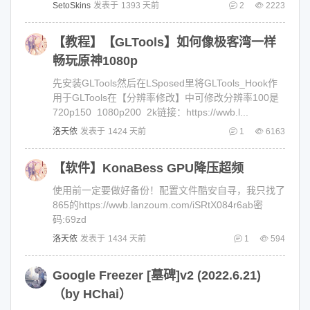
SetoSkins
发表于
1393 天前
2
2223
【教程】【GLTools】如何像极客湾一样
畅玩原神1080p
先安装GLTools然后在LSposed里将GLTools_Hook作
用于GLTools在【分辨率修改】中可修改分辨率100是
720p150 1080p200 2k链接：https://wwb.l...
洛天依
发表于
1424 天前
1
6163
【软件】KonaBess GPU降压超频
使用前一定要做好备份！配置文件酷安自寻，我只找了
865的https://wwb.lanzoum.com/iSRtX084r6ab密
码:69zd
洛天依
发表于
1434 天前
1
594
Google Freezer [墓碑]v2 (2022.6.21)
（by HChai）