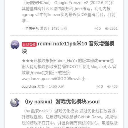
（by酷安HChai） Google Freezer v2 (2022.6.21)和
其他墓碑有什么区别?模块采用c++编写，利用内核
cgroup v2中的freezer实现最近似IOS墓碑后台，目前
唯...
一个屑平凡
发表于
1435 天前
5
2951
redmi note11p&米10 音效增强模
音效增强
块
★★★此模块根据Huber_HaYu 的版本修改★★★感
谢大佬对模块修改支持/需ROOT后使用Magisk刷入/音
效增强casc定制版下载链接
wwp.lanzoup.com/iOIGG08uwvbi小...
bug chair
发表于
1466 天前
0
469
（by nakixii）游戏优化模块asoul
（by 酷安nakixii）游戏优化模块 通过优化线程放置提
升游戏性能，适用游戏列表移步GitHub Repo。如果你
玩的游戏不在其中，并且你拥有调试的耐心、电脑以及