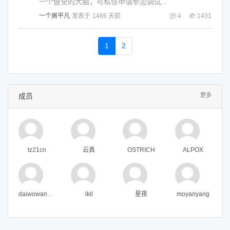
一个健全的大脑，可私信申请参加调试...
一个屑平凡
发表于
1466 天前
4
1431
1
2
成员
更多
tz21cn
云真
OSTRICH
ALPOX
daiwowanddd
lkll
星夜
moyanyang