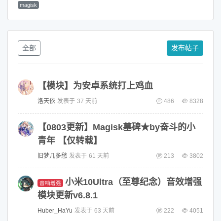
magisk
全部
发布帖子
【模块】为安卓系统打上鸡血
洛天依
发表于
37 天前
486
8328
【0803更新】Magisk墓碑★by奋斗的小
青年 【仅转载】
旧梦几多愁
发表于
61 天前
213
3802
小米10Ultra（至尊纪念）音效增强
音响增强
模块更新v6.8.1
Huber_HaYu
发表于
63 天前
222
4051