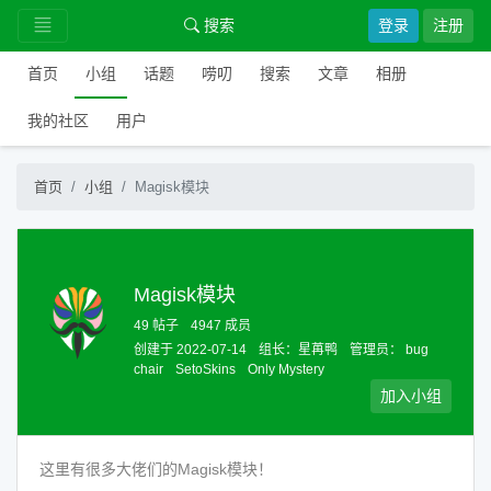
搜索
登录
注册
首页
小组
话题
唠叨
搜索
文章
相册
我的社区
用户
首页
小组
Magisk模块
Magisk模块
49 帖子
4947 成员
创建于 2022-07-14
组长：
星苒鸭
管理员：
bug
chair
SetoSkins
Only Mystery
加入小组
这里有很多大佬们的Magisk模块！