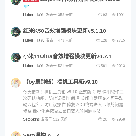
Huber_HaYu
发表于
358 天前
93
1991
红米K50音效增强模块更新v5.1.10
Huber_HaYu
发表于
473 天前
128
2715
小米11Ultra音效增强模块更新v6.7.1
Huber_HaYu
发表于
521 天前
581
9013
【by晨钟酱】搞机工具箱v9.10
今天更新！搞机工具箱 v9.10 正式版 新增 停用软件二
次确认功能，防止误操作 新增 关闭自动填充才可手动
输入包名，防止误操作 修复 ADB终端进入卡顿的问题
修复 最小化再恢复后窗口变大的问题网站...
SetoSkins
发表于
522 天前
20
2968
Seto温控 A1.3