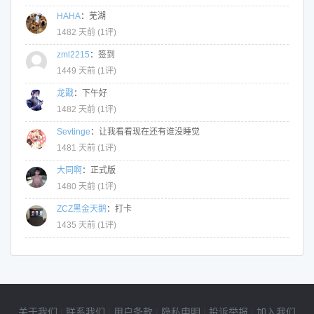
HAHA
：
芜湖
1482 天前 (
1评
)
zml2215
：
签到
1449 天前 (
1评
)
龙戬
：
下午好
1482 天前 (
1评
)
Sevtinge
：
让我看看现在还有谁没睡觉
1481 天前 (
1评
)
大同啊
：
正式版
1480 天前 (
1评
)
ZCZ黑金天鹅
：
打卡
1435 天前 (
1评
)
关于我们
|
联系我们
|
用户条款
|
隐私申明
|
投诉举报
|
加入我们