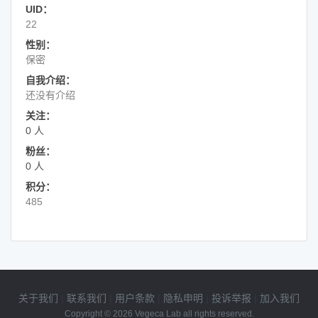
UID：
22
性别：
保密
自我介绍：
还没有介绍
关注：
0 人
粉丝：
0 人
积分：
485
关于我们
|
联系我们
|
用户条款
|
隐私申明
|
投诉举报
|
加入我们
Copyright © 2026 Vegeca Lab all rights reserved.