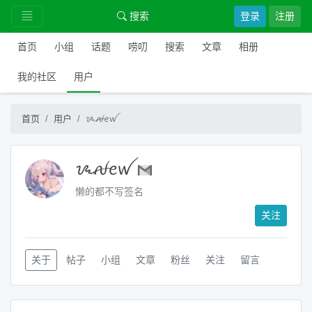
搜索
登录
注册
首页
小组
话题
唠叨
搜索
文章
相册
我的社区
用户
首页
用户
ᝰꫛꫀꪝ
ᝰꫛꫀꪝ
懒的都不写签名
关注
关于
帖子
小组
文章
粉丝
关注
留言