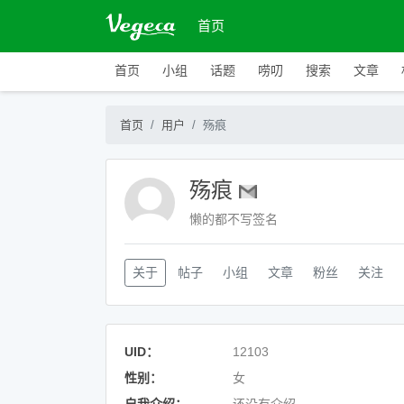
首页
首页
小组
话题
唠叨
搜索
文章
首页
用户
殇痕
殇痕
懒的都不写签名
关于
帖子
小组
文章
粉丝
关注
UID：
12103
性别：
女
自我介绍：
还没有介绍