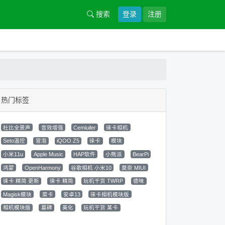
搜索
登录
注册
热门标签
杜比全景声
音效增强
Cemiuiler
徕卡相机
Seto温控
冒泡
iQOO Z5
徕卡
模块
小米11u
Apple Music
HAP软件
小熊派
BearPi
鸿蒙
OpenHarmony
谷歌相机 小米10
莫奈 MIUI
徕卡 精简 更新
徕卡 精简
玩机干货 TWRP
德味
Magisk模块
菜卡
安卓13
徕卡相机模块版
相机模块版
墓碑
美化
玩机干货 某卡