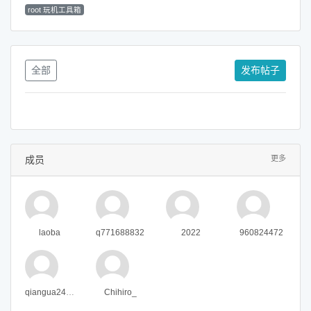
root 玩机工具箱
全部
发布帖子
成员
更多
laoba
q771688832
2022
960824472
qiangua2460
Chihiro_