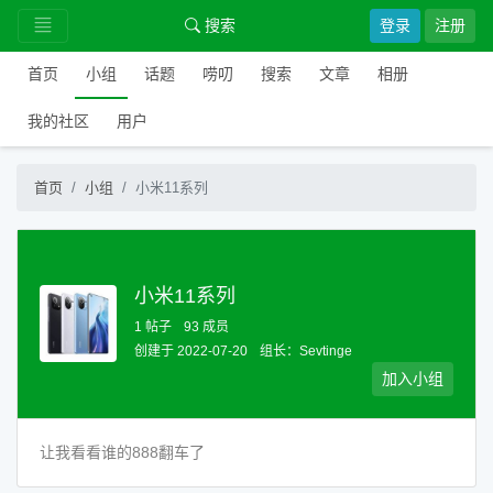
搜索
登录
注册
首页
小组
话题
唠叨
搜索
文章
相册
我的社区
用户
首页
小组
小米11系列
小米11系列
1 帖子
93 成员
创建于 2022-07-20
组长：
Sevtinge
加入小组
让我看看谁的888翻车了