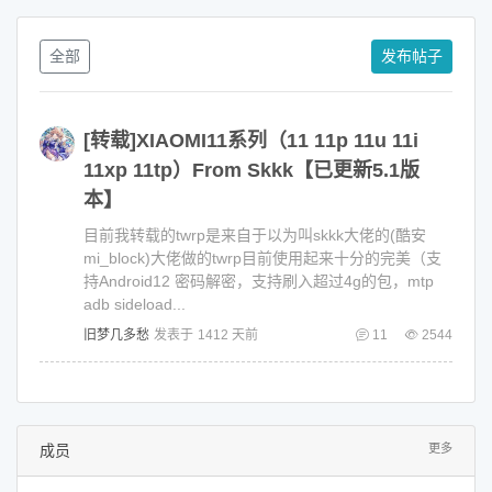
全部
发布帖子
[转载]XIAOMI11系列（11 11p 11u 11i
11xp 11tp）From Skkk【已更新5.1版
本】
目前我转载的twrp是来自于以为叫skkk大佬的(酷安
mi_block)大佬做的twrp目前使用起来十分的完美（支
持Android12 密码解密，支持刷入超过4g的包，mtp
adb sideload...
旧梦几多愁
发表于
1412 天前
11
2544
成员
更多